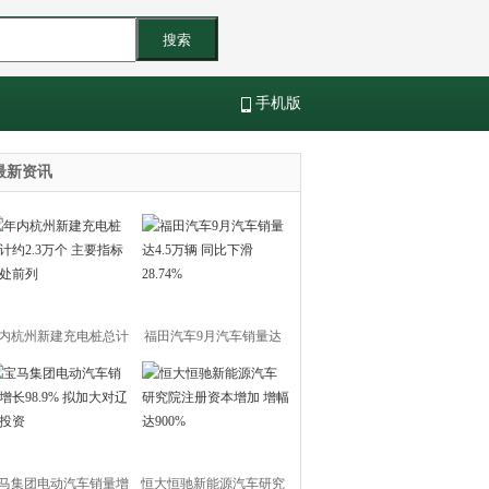
搜索
手机版
最新资讯
内杭州新建充电桩总计
福田汽车9月汽车销量达
2.3万个 主要指标均处前
4.5万辆 同比下滑28.74%
列
马集团电动汽车销量增
恒大恒驰新能源汽车研究