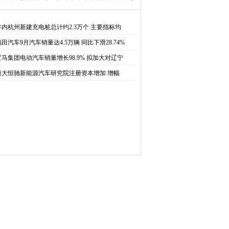
98.9% 拟加大对辽宁投
院注册资本增加 增幅达
年内杭州新建充电桩总计约2.3万个 主要指标均
福田汽车9月汽车销量达4.5万辆 同比下滑28.74%
资
900%
宝马集团电动汽车销量增长98.9% 拟加大对辽宁
恒大恒驰新能源汽车研究院注册资本增加 增幅