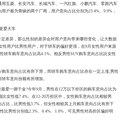
汽通用五菱、长安汽车、长城汽车、一汽红旗、小鹏汽车、零跑汽车
为用户最为青睐的两个厂商，用户意向占比分别为23.4%、9.9%，
更爱大车
一定差异，那么性别的差异会对用户意向带来哪些变化，让大数据
女性用户比男性用户，对于轿车的偏好更强，在9月女性用户来源
男性轿车购车意向占比高4.1%。相反男性SUV购车意向占比比女性
PV购车意向占比有所下滑，而轿车购车意向占比存在一定上涨;男性
，而轿车意向份额有所增加。
最爱一掷千金?今年9月，男性在12万以下价区的购车意向占比为
份额比女性低7.4%。在12-20万价区中，女性购车意向占比相较男
意向占比，比男性低3.7%，但女性相较其上月购车意向占比有所下
，女性比男性分别低2.3%、0.4%、1.0%，可见男性对高价区偏好明