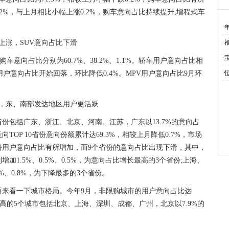
2%，与上月相比小幅上涨0.2%，购车意向占比持续提升;增程式车
长
·
上涨，SUV意向占比下滑
·
·
车意向占比分别为60.7%、38.2%、1.1%。轿车用户意向占比相
用户意向占比开始回落，环比降低0.4%。MPV用户意向占比9月环
·
力，东、南部发达地区用户更活跃
份包括广东、浙江、北京、河南、江苏，广东以13.7%的意向占
OP 10省份意向份额累计达69.3%，相较上月降低0.7%，市场
份用户意向占比有所增加，而9个省份的意向占比出现下滑，其中，
1.5%、0.5%、0.5%，为意向占比增长最高的3个省份;上海、
%、0.8%，为下降最多的3个省份。
再来看一下城市格局。今年9月，非限购城市的用户意向占比达
最高的5个城市包括北京、上海、深圳、成都、广州，北京以7.9%的